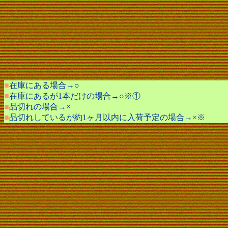
最新の在庫状況が分
■
在庫にある場合→○
■
在庫にあるが1本だけの場合→○※①
■
品切れの場合→×
■
品切れしているが約1ヶ月以内に入荷予定の場合→×※