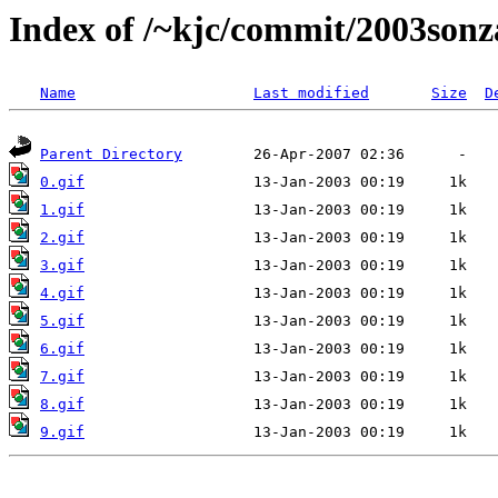
Index of /~kjc/commit/2003sonza
Name
Last modified
Size
D
Parent Directory
0.gif
1.gif
2.gif
3.gif
4.gif
5.gif
6.gif
7.gif
8.gif
9.gif