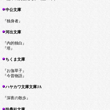
中公文庫
『独身者』
河出文庫
『内的独白』
『塔』
ちくま文庫
『お伽草子』
『今昔物語』
ハヤカワ文庫文庫JA
『深夜の散歩』
扶桑社文庫