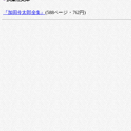
『加田伶太郎全集』
(588ページ・762円)