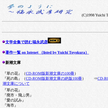
(C)1998 Yuichi 
文学全集で読む福永武彦
著作一覧 on Intenet （listed by Yuichi Toyokura）
新潮文庫
『草の花』（
CD-ROM版新潮文庫の100冊
）
『死の島』（
CD-ROM版新潮文庫の絶版100冊
） ⇒
CD-
潮文庫について
『草の花』
『廃市・飛ぶ男』
『愛の試み』
『海市』